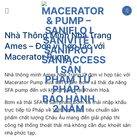
Skip
to
content
Nhà Thông Minh Nha Trang
Ames – Đơn vị hợp tác với
Macerator Pump
Nhà thông minh Ames Nha Trang là đơn vị hợp tác với
Macerator Pump đưa sản phẩm bơm xả thải đa năng
SFA pump đến với khách hàng tại Khánh Hoà.
Bơm xả thải SFA là sản phẩm bơm xả thải nhập khẩu
trực tiếp từ Pháp về Việt Nam. Với tiêu chuẩn sản
phẩm chất lượng Châu Âu mang đến giải pháp thi
công hệ thống thoát thải mà không cần đục khoét sàn
nhà phức tạp.