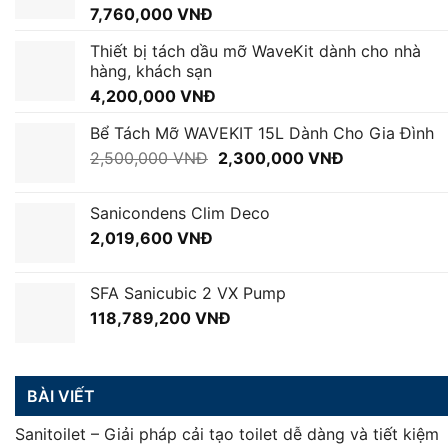
7,760,000
VNĐ
Thiết bị tách dầu mỡ WaveKit dành cho nhà
hàng, khách sạn
4,200,000
VNĐ
Bể Tách Mỡ WAVEKIT 15L Dành Cho Gia Đình
Giá
Giá
2,500,000
VNĐ
2,300,000
VNĐ
gốc
hiện
là:
tại
Sanicondens Clim Deco
2,500,000 VNĐ.
là:
2,019,600
VNĐ
2,300,000 VN
SFA Sanicubic 2 VX Pump
118,789,200
VNĐ
BÀI VIẾT
Sanitoilet – Giải pháp cải tạo toilet dễ dàng và tiết kiệm