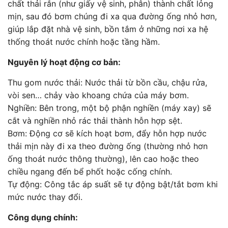
chất thải rắn (như giấy vệ sinh, phân) thành chất lỏng
mịn, sau đó bơm chúng đi xa qua đường ống nhỏ hơn,
giúp lắp đặt nhà vệ sinh, bồn tắm ở những nơi xa hệ
thống thoát nước chính hoặc tầng hầm.
Nguyên lý hoạt động cơ bản:
Thu gom nước thải: Nước thải từ bồn cầu, chậu rửa,
vòi sen… chảy vào khoang chứa của máy bơm.
Nghiền: Bên trong, một bộ phận nghiền (máy xay) sẽ
cắt và nghiền nhỏ rác thải thành hỗn hợp sệt.
Bơm: Động cơ sẽ kích hoạt bơm, đẩy hỗn hợp nước
thải mịn này đi xa theo đường ống (thường nhỏ hơn
ống thoát nước thông thường), lên cao hoặc theo
chiều ngang đến bể phốt hoặc cống chính.
Tự động: Công tắc áp suất sẽ tự động bật/tắt bơm khi
mức nước thay đổi.
Công dụng chính: