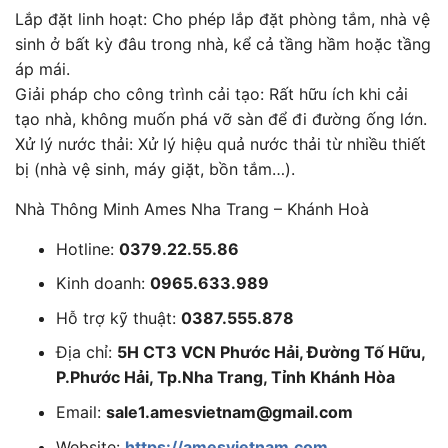
Lắp đặt linh hoạt: Cho phép lắp đặt phòng tắm, nhà vệ
sinh ở bất kỳ đâu trong nhà, kể cả tầng hầm hoặc tầng
áp mái.
Giải pháp cho công trình cải tạo: Rất hữu ích khi cải
tạo nhà, không muốn phá vỡ sàn để đi đường ống lớn.
Xử lý nước thải: Xử lý hiệu quả nước thải từ nhiều thiết
bị (nhà vệ sinh, máy giặt, bồn tắm…).
Nhà Thông Minh Ames Nha Trang – Khánh Hoà
Hotline:
0379.22.55.86
Kinh doanh:
0965.633.989
Hỗ trợ kỹ thuật:
0387.555.878
Địa chỉ:
5H CT3 VCN Phước Hải, Đường Tố Hữu,
P.Phước Hải, Tp.Nha Trang, Tỉnh Khánh Hòa
Email:
sale1.amesvietnam@gmail.com
Website:
https://amesvietnam.com